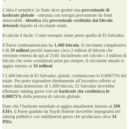
L’idea è semplice: lo Stato deve gestire una
percentuale di
hashrate globale
- ottenuta con energia proveniente da fonti
rinnovabili -
identica
alla
percentuale costituita dai bitcoin
detenuti
rispetto al circolante totale.
Il calcolo è facile. Come esempio viene preso quello di El Salvador.
Il Paese centroamericano ha
1.400 bitcoin
. Il circolante complessivo
è di
19 milioni
perché mancano circa 2 milioni di bitcoin che
verranno emessi da qui al 2140. Includendo nel calcolo i 3 milioni di
bitcoin che sono considerati persi per sempre, il circolante attuale si
aggira intorno ai
16 milioni
.
I 1.400 bitcoin di El Salvador, quindi, costituiscono lo 0,00875% del
totale. Per poter rispondere direttamente all’incentivo offerto ai
miner dalla detenzione di 1.400 bitcoin, El Salvador dovrebbe
effettuare mining green con un
hashrate che costituisca lo
0,00875%
della potenza di calcolo globale.
Dato che l’hashrate mondiale si aggira attualmente intorno ai
390
EH/s
, il Paese guidato da Nayib Bukele dovrebbe impegnarsi nel
mining pubblico con stabilimenti green che producano circa
34
PH/s
.