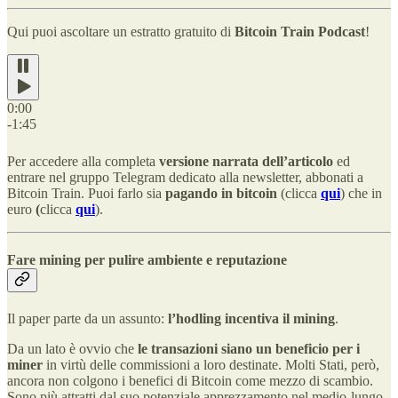
Qui puoi ascoltare un estratto gratuito di
Bitcoin Train Podcast
!
0:00
-1:45
Per accedere alla completa
versione narrata dell’articolo
ed
entrare nel gruppo Telegram dedicato alla newsletter, abbonati a
Bitcoin Train. Puoi farlo sia
pagando in bitcoin
(clicca
qui
) che in
euro
(
clicca
qui
).
Fare mining per pulire ambiente e reputazione
Il paper parte da un assunto:
l’hodling incentiva il mining
.
Da un lato è ovvio che
le transazioni siano un beneficio per i
miner
in virtù delle commissioni a loro destinate. Molti Stati, però,
ancora non colgono i benefici di Bitcoin come mezzo di scambio.
Sono più attratti dal suo potenziale apprezzamento nel medio-lungo