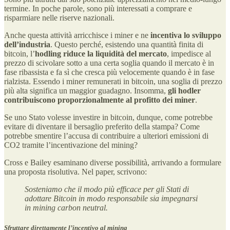
termine. In poche parole, sono più interessati a comprare e
risparmiare nelle riserve nazionali.
Anche questa attività arricchisce i miner e ne
incentiva lo sviluppo
dell’industria
. Questo perché, esistendo una quantità finita di
bitcoin, l’
hodling riduce la liquidità del mercato
, impedisce al
prezzo di scivolare sotto a una certa soglia quando il mercato è in
fase ribassista e fa sì che cresca più velocemente quando è in fase
rialzista. Essendo i miner remunerati in bitcoin, una soglia di prezzo
più alta significa un maggior guadagno. Insomma,
gli hodler
contribuiscono proporzionalmente al profitto dei miner
.
Se uno Stato volesse investire in bitcoin, dunque, come potrebbe
evitare di diventare il bersaglio preferito della stampa? Come
potrebbe smentire l’accusa di contribuire a ulteriori emissioni di
CO2 tramite l’incentivazione del mining?
Cross e Bailey esaminano diverse possibilità, arrivando a formulare
una proposta risolutiva. Nel paper, scrivono:
Sosteniamo che il modo più efficace per gli Stati di
adottare Bitcoin in modo responsabile sia impegnarsi
in mining carbon neutral.
Sfruttare direttamente l’incentivo al mining