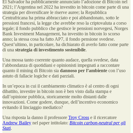
El Salvador ha pubblicamente annunciato l’adozione di Bitcoin nel
2021; l’Argentina nel 2022 ha investito in bitcoin come parte di una
strategia per diversificare le riserve auree; la Repubblica
Centrafricana ha prima abbracciato e poi abbandonato, sotto le
pressioni francesi, la legge che avrebbe reso la criptovaluta a corso
legale; il fondo pubblico che gestisce le pensioni norvegesi, Norges
Bank Investment Management, ha investito in bitcoin lo scorso
anno; la stessa cosa ha fatto AP7, il fondo pensione svedese.
Quest’ultimo, in particolare, ha dichiarato di averlo fatto come parte
di una
strategia di investimento sostenibile
.
Una mossa tanto coerente quanto audace, quella svedese, data
l’abbondanza di quotidiani e opinionisti impegnati a raccontare
quanto il mining di Bitcoin sia
dannoso per l’ambiente
con l’uso
astuto di fallacie logiche e dati parziali.
In un’epoca in cui il cambiamento climatico è al centro di ogni
dibattito, investire in bitcoin non è ben visto dalla stampa e
dall’opinione pubblica, storicamente molto distanti dalle
innovazioni. Come godere, dunque, dell’incentivo economico
evitando il linciaggio mediatico?
Una risposta la danno il professore
Troy Cross
e il ricercatore
Andrew Bailey
nel paper intitolato:
Bitcoin carbon-neutral per gli
Stati
.