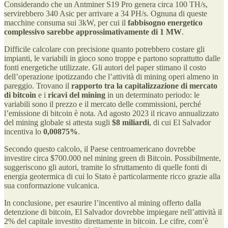
Considerando che un Antminer S19 Pro genera circa 100 TH/s,
servirebbero 340 Asic per arrivare a 34 PH/s. Ognuna di queste
macchine consuma sui 3kW, per cui il
fabbisogno energetico
complessivo sarebbe approssimativamente di 1 MW
.
Difficile calcolare con precisione quanto potrebbero costare gli
impianti, le variabili in gioco sono troppe e partono soprattutto dalle
fonti energetiche utilizzate. Gli autori del paper stimano il costo
dell’operazione ipotizzando che l’attività di mining operi almeno in
pareggio. Trovano il
rapporto tra la capitalizzazione di mercato
di bitcoin
e i
ricavi del mining
in un determinato periodo: le
variabili sono il prezzo e il mercato delle commissioni, perché
l’emissione di bitcoin è nota. Ad agosto 2023 il ricavo annualizzato
del mining globale si attesta sugli
$8 miliardi
, di cui El Salvador
incentiva lo
0,00875%
.
Secondo questo calcolo, il Paese centroamericano dovrebbe
investire circa $700.000 nel mining green di Bitcoin. Possibilmente,
suggeriscono gli autori, tramite lo sfruttamento di quelle fonti di
energia geotermica di cui lo Stato è particolarmente ricco grazie alla
sua conformazione vulcanica.
In conclusione, per esaurire l’incentivo al mining offerto dalla
detenzione di bitcoin, El Salvador dovrebbe impiegare nell’attività il
2% del capitale investito direttamente in bitcoin. Le cifre, com’è