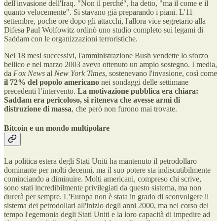
dell'invasione dell'Iraq. "Non il perché", ha detto, "ma il come e il
quanto velocemente". Si stavano già preparando i piani. L'11
settembre, poche ore dopo gli attacchi, l'allora vice segretario alla
Difesa Paul Wolfowitz ordinò uno studio completo sui legami di
Saddam con le organizzazioni terroristiche.
Nei 18 mesi successivi, l'amministrazione Bush vendette lo sforzo
bellico e nel marzo 2003 aveva ottenuto un ampio sostegno. I media,
da
Fox News
al
New York Times
, sostenevano l'invasione, così come
il 72% del popolo americano
nei sondaggi delle settimane
precedenti l’intervento.
La motivazione pubblica era chiara:
Saddam era pericoloso, si riteneva che avesse armi di
distruzione di massa
, che però non furono mai trovate.
Bitcoin e un mondo multipolare
La politica estera degli Stati Uniti ha mantenuto il petrodollaro
dominante per molti decenni, ma il suo potere sta indiscutibilmente
cominciando a diminuire. Molti americani, compreso chi scrive,
sono stati incredibilmente privilegiati da questo sistema, ma non
durerà per sempre. L'Europa non è stata in grado di sconvolgere il
sistema dei petrodollari all'inizio degli anni 2000, ma nel corso del
tempo l'egemonia degli Stati Uniti e la loro capacità di impedire ad