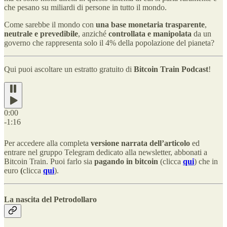
che pesano su miliardi di persone in tutto il mondo.
Come sarebbe il mondo con
una base monetaria trasparente
,
neutrale e prevedibile
, anziché
controllata e manipolata
da un
governo che rappresenta solo il 4% della popolazione del pianeta?
Qui puoi ascoltare un estratto gratuito di
Bitcoin Train Podcast
!
0:00
-1:16
Per accedere alla completa
versione narrata dell’articolo
ed
entrare nel gruppo Telegram dedicato alla newsletter, abbonati a
Bitcoin Train. Puoi farlo sia
pagando in bitcoin
(clicca
qui
) che in
euro
(
clicca
qui
).
La nascita del Petrodollaro