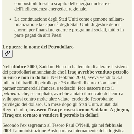
combustibili fossili a scapito dell'energia nucleare e
dell'indipendenza energetica regionale.
La continuazione degli Stati Uniti come egemone militare-
finanziario e la capacità degli Stati Uniti di gestire deficit
enormi per finanziare guerre e programmi sociali, tutti o in
parte pagati da altri Paesi.
Le guerre in nome del Petrodollaro
Nell'
ottobre 2000
, Saddam Hussein ha tentato di alterare il sistema
dei petrodollari annunciando che
l'Iraq avrebbe venduto petrolio
in euro e non in dollari
. Nel febbraio 2003, aveva venduto 3,3
miliardi di barili di petrolio per 26 miliardi di euro. Con i suoi
partner commerciali francesi e tedeschi, fece nascere nato il
petroeuro
che, se ampliato, avrebbe aiutato il mercato dell'euro a
svilupparsi contro molte altre valute, erodendo l'esorbitante
privilegio del dollaro. Un mese dopo gli Stati Uniti, aiutati dal
Regno Unito,
invasero l'Iraq e rovesciarono Saddam
.
A giugno,
l'Iraq era tornato a vendere il petrolio in dollari.
Secondo l'ex segretario al Tesoro Paul O'Neill, già nel
febbraio
2001
l'amministrazione Bush parlava internamente della logistica