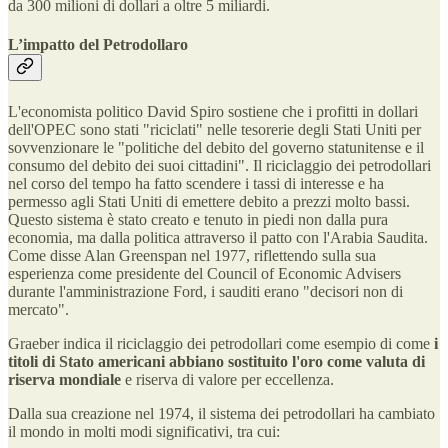
da 300 milioni di dollari a oltre 5 miliardi.
L’impatto del Petrodollaro
L'economista politico David Spiro sostiene che i profitti in dollari
dell'OPEC sono stati "riciclati" nelle tesorerie degli Stati Uniti per
sovvenzionare le "politiche del debito del governo statunitense e il
consumo del debito dei suoi cittadini". Il riciclaggio dei petrodollari
nel corso del tempo ha fatto scendere i tassi di interesse e ha
permesso agli Stati Uniti di emettere debito a prezzi molto bassi.
Questo sistema è stato creato e tenuto in piedi non dalla pura
economia, ma dalla politica attraverso il patto con l'Arabia Saudita.
Come disse Alan Greenspan nel 1977, riflettendo sulla sua
esperienza come presidente del Council of Economic Advisers
durante l'amministrazione Ford, i sauditi erano "decisori non di
mercato".
Graeber indica il riciclaggio dei petrodollari come esempio di come
i
titoli di Stato americani abbiano sostituito l'oro come valuta di
riserva mondiale
e riserva di valore per eccellenza.
Dalla sua creazione nel 1974, il sistema dei petrodollari ha cambiato
il mondo in molti modi significativi, tra cui: