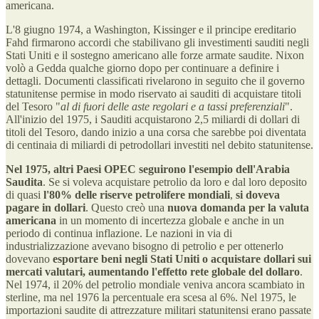
americana.
L'8 giugno 1974, a Washington, Kissinger e il principe ereditario
Fahd firmarono accordi che stabilivano gli investimenti sauditi negli
Stati Uniti e il sostegno americano alle forze armate saudite. Nixon
volò a Gedda qualche giorno dopo per continuare a definire i
dettagli. Documenti classificati rivelarono in seguito che il governo
statunitense permise in modo riservato ai sauditi di acquistare titoli
del Tesoro "
al di fuori delle aste regolari e a tassi preferenziali
".
All'inizio del 1975, i Sauditi acquistarono 2,5 miliardi di dollari di
titoli del Tesoro, dando inizio a una corsa che sarebbe poi diventata
di centinaia di miliardi di petrodollari investiti nel debito statunitense.
Nel 1975, altri Paesi OPEC seguirono l'esempio dell'Arabia
Saudita
. Se si voleva acquistare petrolio da loro e dal loro deposito
di quasi
l'80% delle riserve petrolifere mondiali
,
si doveva
pagare in dollari
. Questo creò una
nuova domanda per la valuta
americana
in un momento di incertezza globale e anche in un
periodo di continua inflazione. Le nazioni in via di
industrializzazione avevano bisogno di petrolio e per ottenerlo
dovevano
esportare beni negli Stati Uniti o acquistare dollari sui
mercati valutari, aumentando l'effetto rete globale del dollaro
.
Nel 1974, il 20% del petrolio mondiale veniva ancora scambiato in
sterline, ma nel 1976 la percentuale era scesa al 6%. Nel 1975, le
importazioni saudite di attrezzature militari statunitensi erano passate