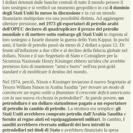
I dollari detenuti dalle banche centrali di tutto il mondo persero il
loro sostegno e si verificò un momento geopolitico in cui
il dominio
degli Stati Uniti fu messo in discussione
e in cui un mondo
finanziario multipolare era una possibilità distinta. Ad aggiungere
ulteriore pressione,
nel 1973 gli esportatori di petrolio arabi
dell'OPEC decisero di quadruplicare il prezzo del petrolio
mondiale e di mettere sotto embargo gli Stati Uniti
in risposta al
loro sostegno a Israele durante la guerra dello Yom Kippur. In pochi
anni, il barile di petrolio passò da meno di 2 dollari a quasi 12. Di
fronte all'inflazione a due cifre e al declino della fiducia globale nel
dollaro, Nixon e il suo Segretario di Stato e Consigliere per la
Sicurezza Nazionale Henry Kissinger ebbero un'idea che avrebbe
permesso loro di mantenere "armi e burro" nell'era post-gold
standard e di modificare il destino del mondo.
Nel 1974, perciò, Nixon e Kissinger inviarono il nuovo Segretario al
Tesoro William Simon in Arabia Saudita "
per trovare un modo di
convincere un regno ostile a finanziare il crescente deficit americano
con la sua nuova ricchezza in petrodollari
". In parole povere,
un
petrodollaro è un dollaro statunitense pagato a un esportatore
di petrolio in cambio di petrolio
. La struttura era semplice:
gli
Stati Uniti avrebbero comprato petrolio dall'Arabia Saudita
e
fornito al regno aiuti ed equipaggiamenti militari
. In cambio,
i
sauditi avrebbero riversato miliardi dei loro introiti in
petrodollari nei titoli di Stato
e avrebbero finanziato la spesa