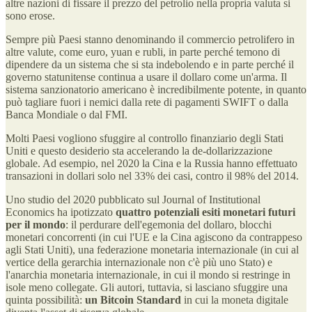
altre nazioni di fissare il prezzo del petrolio nella propria valuta si
sono erose.
Sempre più Paesi stanno denominando il commercio petrolifero in
altre valute, come euro, yuan e rubli, in parte perché temono di
dipendere da un sistema che si sta indebolendo e in parte perché il
governo statunitense continua a usare il dollaro come un'arma. Il
sistema sanzionatorio americano è incredibilmente potente, in quanto
può tagliare fuori i nemici dalla rete di pagamenti SWIFT o dalla
Banca Mondiale o dal FMI.
Molti Paesi vogliono sfuggire al controllo finanziario degli Stati
Uniti e questo desiderio sta accelerando la de-dollarizzazione
globale. Ad esempio, nel 2020 la Cina e la Russia hanno effettuato
transazioni in dollari solo nel 33% dei casi, contro il 98% del 2014.
Uno studio del 2020 pubblicato sul Journal of Institutional
Economics ha ipotizzato
quattro potenziali esiti monetari futuri
per il mondo
: il perdurare dell'egemonia del dollaro, blocchi
monetari concorrenti (in cui l'UE e la Cina agiscono da contrappeso
agli Stati Uniti), una federazione monetaria internazionale (in cui al
vertice della gerarchia internazionale non c'è più uno Stato) e
l'anarchia monetaria internazionale, in cui il mondo si restringe in
isole meno collegate. Gli autori, tuttavia, si lasciano sfuggire una
quinta possibilità:
un Bitcoin Standard
in cui la moneta digitale