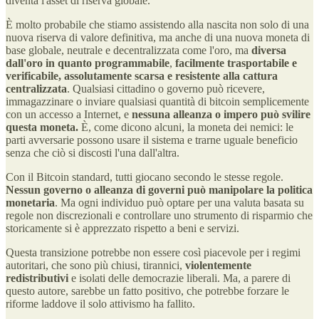
diventa l'asset di riserva globale.
È molto probabile che stiamo assistendo alla nascita non solo di una
nuova riserva di valore definitiva, ma anche di una nuova moneta di
base globale, neutrale e decentralizzata come l'oro, ma
diversa
dall'oro in quanto programmabile
,
facilmente trasportabile e
verificabile, assolutamente scarsa e resistente alla cattura
centralizzata
. Qualsiasi cittadino o governo può ricevere,
immagazzinare o inviare qualsiasi quantità di bitcoin semplicemente
con un accesso a Internet, e
nessuna alleanza o impero può svilire
questa moneta.
È, come dicono alcuni, la moneta dei nemici: le
parti avversarie possono usare il sistema e trarne uguale beneficio
senza che ciò si discosti l'una dall'altra.
Con il Bitcoin standard, tutti giocano secondo le stesse regole.
Nessun governo o alleanza di governi può manipolare la politica
monetaria
. Ma ogni individuo può optare per una valuta basata su
regole non discrezionali e controllare uno strumento di risparmio che
storicamente si è apprezzato rispetto a beni e servizi.
Questa transizione potrebbe non essere così piacevole per i regimi
autoritari, che sono più chiusi, tirannici,
violentemente
redistributivi
e isolati delle democrazie liberali. Ma, a parere di
questo autore, sarebbe un fatto positivo, che potrebbe forzare le
riforme laddove il solo attivismo ha fallito.