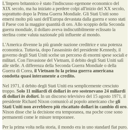
L'Impero britannico è stato l'indiscusso egemone economico del
XIX secolo, ma ha iniziato a perdere colpi all'inizio del XX secolo,
soprattutto dopo la Prima Guerra Mondiale. Gli Stati Uniti sono
emersi molto più sani dell'Europa devastata dalla guerra e sono stati
il Paese con la maggior quantità di oro. Allo scoppio della Seconda
guerra mondiale, il dollaro aveva indiscutibilmente eclissato la
sterlina come valuta nazionale più influente al mondo.
L'America divenne la più grande nazione creditrice e una potenza
economica. Tuttavia, dopo l'assassinio del presidente Kennedy, il
governo degli Stati Uniti scelse un percorso di enormi spese sociali e
militari. Con l'invasione del Vietnam, il debito degli Stati Uniti salì
alle stelle. A differenza della Seconda Guerra Mondiale o della
Guerra di Corea,
il Vietnam fu la prima guerra americana
condotta quasi interamente a credito.
Nel 1971, il debito degli Stati Uniti era semplicemente cresciuto
troppo.
Solo 11 miliardi di dollari
in oro
sostenevano 24 miliardi
di dollari
in dollari
.
In un discorso televisivo del 15 agosto 1971, il
presidente Richard Nixon comunicò al popolo americano che
gli
Stati Uniti non avrebbero più riscattato dollari in cambio di oro
.
Nixon disse che la decisione era temporanea, ma poche cose sono
permanenti come le misure temporanee.
Per la prima volta nella storia, il mondo era in uno standard fiat puro.