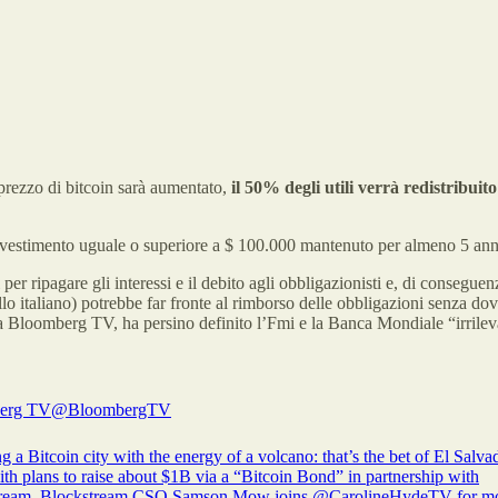
 prezzo di bitcoin sarà aumentato,
il 50% degli utili verrà redistribuito
nvestimento uguale o superiore a $ 100.000 mantenuto per almeno 5 ann
per ripagare gli interessi e il debito agli obbligazionisti e, di conseguen
llo italiano) potrebbe far fronte al rimborso delle obbligazioni senza dov
a a Bloomberg TV, ha persino definito l’Fmi e la Banca Mondiale “irrilev
erg TV
@BloombergTV
 a Bitcoin city with the energy of a volcano: that’s the bet of El Salva
th plans to raise about $1B via a “Bitcoin Bond” in partnership with
tream. Blockstream CSO Samson Mow joins
@CarolineHydeTV
for m