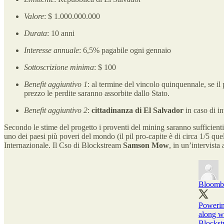
Valore
: $ 1.000.000.000
Durata
: 10 anni
Interesse annuale
: 6,5% pagabile ogni gennaio
Sottoscrizione minima
: $ 100
Benefit aggiuntivo 1
: al termine del vincolo quinquennale, se il
prezzo le perdite saranno assorbite dallo Stato.
Benefit aggiuntivo 2
:
cittadinanza di El Salvador
in caso di i
Secondo le stime del progetto i proventi del mining saranno sufficienti 
uno dei paesi più poveri del mondo (il pil pro-capite è di circa 1/5 que
Internazionale. Il Cso di Blockstream
Samson Mow
, in un’intervist
Bloomb
Powering
along wi
Blocks