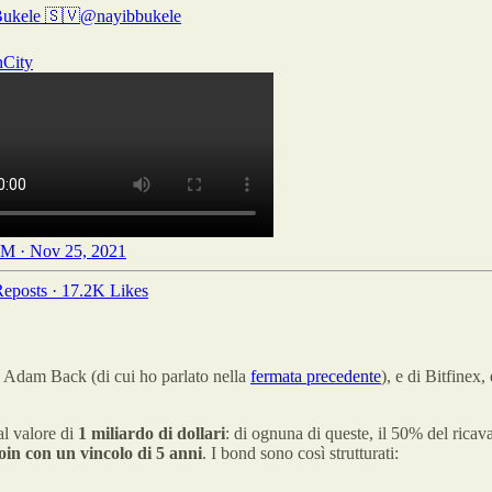
Bukele 🇸🇻
@nayibbukele
nCity
M · Nov 25, 2021
eposts
·
17.2K Likes
k Adam Back (di cui ho parlato nella
fermata precedente
), e di Bitfinex
al valore di
1 miliardo di dollari
: di ognuna di queste, il 50% del ricav
coin con un vincolo di 5 anni
. I bond sono così strutturati: