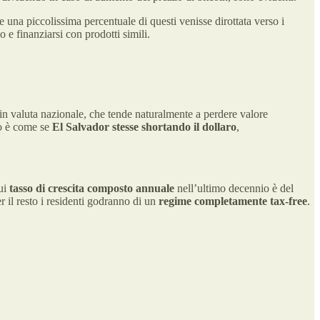
e una piccolissima percentuale di questi venisse dirottata verso i
e finanziarsi con prodotti simili.
n valuta nazionale, che tende naturalmente a perdere valore
tto è come se
El Salvador stesse shortando il dollaro
,
cui
tasso di crescita composto annuale
nell’ultimo decennio è del
er il resto i residenti godranno di un
regime completamente tax-free
.