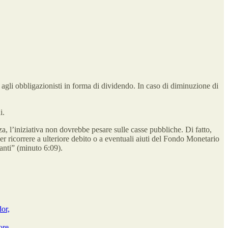
agli obbligazionisti in forma di dividendo. In caso di diminuzione di
i.
za, l’iniziativa non dovrebbe pesare sulle casse pubbliche. Di fatto,
er ricorrere a ulteriore debito o a eventuali aiuti del Fondo Monetario
anti” (minuto 6:09).
dor,
ore –