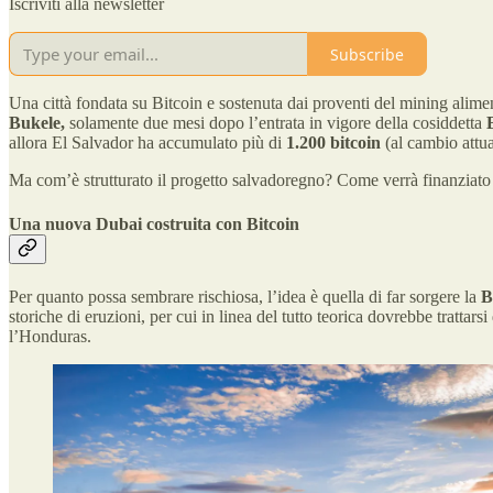
Iscriviti alla newsletter
Subscribe
Una città fondata su Bitcoin e sostenuta dai proventi del mining alime
Bukele,
solamente due mesi dopo l’entrata in vigore della cosiddetta
allora El Salvador ha accumulato più di
1.200 bitcoin
(al cambio attua
Ma com’è strutturato il progetto salvadoregno? Come verrà finanziat
Una nuova Dubai costruita con Bitcoin
Per quanto possa sembrare rischiosa, l’idea è quella di far sorgere la
B
storiche di eruzioni, per cui in linea del tutto teorica dovrebbe tratta
l’Honduras.