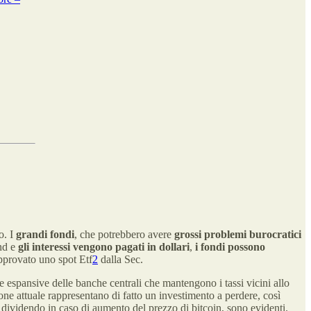
o. I
grandi fondi
, che potrebbero avere
grossi problemi burocratici
ond e
gli interessi vengono pagati in dollari
,
i fondi possono
approvato uno spot Etf
2
dalla Sec.
che espansive delle banche centrali che mantengono i tassi vicini allo
one attuale rappresentano di fatto un investimento a perdere, così
e dividendo in caso di aumento del prezzo di bitcoin, sono evidenti.