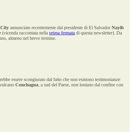
 City
annunciato recentemente dal presidente di El Salvador
Nayib
e
(vicenda raccontata nella
prima fermata
di questa newsletter). Da
cuno, almeno nel breve termine.
rebbe essere scongiurato dal fatto che non esistono testimonianze
l vulcano
Conchagua
, a sud del Paese, non lontano dal confine con