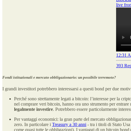
live fr
12:31 A
393 Rep
Fondi istituzionali e mercato obbligazionario: un possibile terremoto?
I grandi investitori potrebbero interessarsi a questi bond per due motiv
Perché sono strettamente legati a bitcoin: l’interesse per la cr
nel comprare veri bitcoin, hanno ora uno strumento per entrare n
legalmente investire
. Potrebbero essere particolarmente interes
Per vantaggi economici: la gran parte del mercato obbligaziona
zero. In particolare i
Treasury a 30 anni
- tra i titoli di Stato Us
come quasi tutte le obbligazioni). I vantaggi di un bitcoin bond