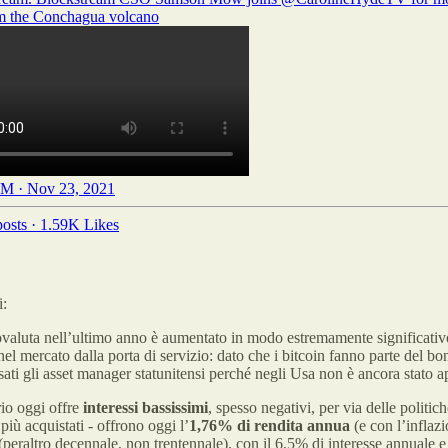
om the Conchagua volcano
M · Nov 23, 2021
osts
·
1.59K Likes
i:
iptovaluta nell’ultimo anno è aumentato in modo estremamente significativ
el mercato dalla porta di servizio: dato che i bitcoin fanno parte del b
sati gli asset manager statunitensi perché negli Usa non è ancora stato 
rio oggi offre
interessi bassissimi
, spesso negativi, per via delle politi
a più acquistati - offrono oggi l’
1,76% di rendita annua
(e con l’inflazi
 (peraltro decennale, non trentennale), con il 6,5% di interesse annuale 