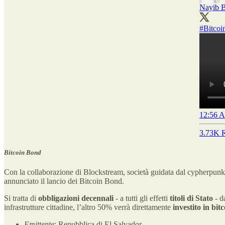
Nayib 
#Bitcoi
12:56 A
3.73K R
Bitcoin Bond
Con la collaborazione di Blockstream, società guidata dal cypherpun
annunciato il lancio dei Bitcoin Bond.
Si tratta di
obbligazioni
decennali
- a tutti gli effetti
titoli di Stato
- d
infrastrutture cittadine, l’altro 50% verrà direttamente
investito in bit
Emittente
: Repubblica di El Salvador