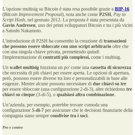
L'opzione multisig su Bitcoin è stata resa possibile grazie a
BIP-16
(
Bitcoin Improvement Proposal
), nota anche come
P2SH
,
Pay to
Script Hash
, nel gennaio 2012. La proposta è stata presentata da
Gavin Andresen
, uno dei primi sviluppatori Bitcoin e tra i più vicini
a Satoshi Nakamoto.
L'introduzione di P2SH ha consentito la creazione di
transazioni
che possono essere sbloccate con uno script arbitrario
oltre che
con una singola chiave privata, permettendo quindi
l'implementazione di
contratti più complessi,
come i multisig.
Un
wallet multisig
funziona un po' come una
cassetta di sicurezza
che necessita di più chiavi per essere aperta. Le opzioni di apertura,
però, possono essere diverse tra loro e personalizzabili in base alle
esigenze. Mentre alcune possono necessitare di
due chiavi su tre
per essere sbloccate (una configurazione 2-di-3), altre richiedono
tre
chiavi su cinque
(3-di-5), o
qualsiasi altra combinazione
.
Un’azienda, per esempio, potrebbe trovare comoda una
configurazione
5-di-7
per assicurare che le decisioni finanziarie della
compagnia siano sempre
condivise tra i soci
.
Pro e contro