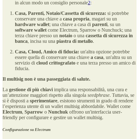
in alcun modo un consiglio personale
2
:
Casa, Parenti, Notaio/Cassetta di sicurezza:
si potrebbe
conservare una chiave a
casa propria
, magari su un
hardware wallet
; una chiave a casa di
parenti
, su un
software wallet
come Electrum, Sparrow o Nunchuck; una
terza chiave presso un
notaio
o una
cassetta di sicurezza in
banca
, incisa su una
piastra di metallo
.
Casa, Cloud, Amico di fiducia:
un'altra opzione potrebbe
essere quella di conservare una chiave
a casa
, un'altra su un
servizio di
cloud
crittografato
e una terza presso un amico di
fiducia.
Il multisig non è una passeggiata di salute.
La
gestione di più chiavi
implica una responsabilità, una cura e
un’attenzione maggiori rispetto alla singola
seedphrase
. Tuttavia, se
si è disposti a
sperimentare
, esistono strumenti in grado di rendere
l’esperienza utente di un wallet multisig abbordabile. Wallet come
Electrum
,
Sparrow
o
Nunchuk
offrono un'interfaccia user-
friendly per configurare e gestire un wallet multisig.
Configurazione su Electrum