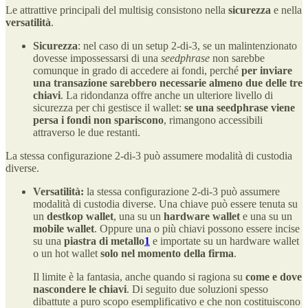
Le attrattive principali del multisig consistono nella
sicurezza
e nella
versatilità
.
Sicurezza
: nel caso di un setup 2-di-3, se un malintenzionato
dovesse impossessarsi di una
seedphrase
non sarebbe
comunque in grado di accedere ai fondi, perché
per inviare
una transazione sarebbero necessarie almeno due delle tre
chiavi
. La ridondanza offre anche un ulteriore livello di
sicurezza per chi gestisce il wallet:
se una seedphrase viene
persa i fondi non spariscono
, rimangono accessibili
attraverso le due restanti.
La stessa configurazione 2-di-3 può assumere modalità di custodia
diverse.
Versatilità:
la stessa configurazione 2-di-3 può assumere
modalità di custodia diverse. Una chiave può essere tenuta su
un
destkop wallet
, una su un
hardware wallet
e una su un
mobile wallet
. Oppure una o più chiavi possono essere incise
su una
piastra di metallo
1
e importate su un hardware wallet
o un hot wallet
solo nel momento della firma
.
Il limite è la fantasia, anche quando si ragiona su
come e dove
nascondere le chiavi
. Di seguito due soluzioni spesso
dibattute a puro scopo esemplificativo e che
non costituiscono