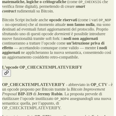
matematiche, logiche o crittografiche
(come
che
OP_CHECKSIG
verifica firme digitali), permettendo di creare
smart
contract
rudimentali su Bitcoin.
Bitcoin Script include anche
opcode riservati
(come i vari
OP_NOP
– no-operation) che al momento attuale
non fanno nulla
, ma sono
destinati ad eventuali futuri aggiornamenti del protocollo. Proprio
sfruttando uno di questi opcode
dormienti
è possibile introdurre
nuove funzionalità tramite soft fork: i
nodi non aggiornati
continueranno a trattare l’opcode come
un’istruzione priva di
effetto
— accettandolo comunque come valido — mentre
i nodi
aggiornati
ne applicheranno la nuova semantica, consentendo così
un aggiornamento cosiddetto retro-compatibile.
L’opcode OP_CHECKTEMPLATEVERIFY
OP_CHECKTEMPLATEVERIFY
- abbreviato in
OP_CTV
- è
un opcode proposto per Bitcoin tramite la
Bitcoin Improvement
Proposal
BIP-119
di
Jeremy Rubin
​. La proposta prevede di
riutilizzare l’opcode inutilizzato
assegnandogli una nuova
OP_NOP4
semantica: quella, per l’appunto, di
OP_CHECKTEMPLATEVERIFY​.