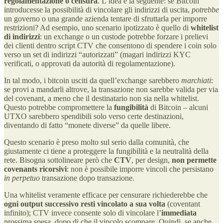
regolamentazione o censura
. L’idea è la seguente: se Bitcoin
introducesse la possibilità di vincolare gli indirizzi di uscita,
potrebbe
un governo o una grande azienda tentare di sfruttarla per imporre
restrizioni? Ad esempio, uno scenario ipotizzato è quello di
whitelist
di indirizzi
: un exchange o un custode potrebbe forzare i prelievi
dei clienti dentro script CTV che consentono di spendere i coin solo
verso un set di indirizzi “autorizzati” (magari indirizzi KYC
verificati, o approvati da autorità di regolamentazione).
In tal modo, i bitcoin usciti da quell’exchange sarebbero
marchiati
:
se provi a mandarli altrove, la transazione non sarebbe valida per via
del covenant, a meno che il destinatario non sia nella whitelist.
Questo potrebbe compromettere la
fungibilità
di Bitcoin – alcuni
UTXO sarebbero spendibili solo verso certe destinazioni,
diventando di fatto “monete diverse” da quelle libere​.
Questo scenario è preso molto sul serio dalla comunità, che
giustamente ci tiene a proteggere la fungibilità e la neutralità della
rete. Bisogna sottolineare però che
CTV
, per design,
non permette
covenants ricorsivi
: non è possibile imporre vincoli che persistano
in perpetuo
transazione dopo transazione​.
Una whitelist veramente efficace per censurare richiederebbe che
ogni output successivo resti vincolato a sua volta
(coventant
infinito); CTV invece consente solo di vincolare l’
immediata
prossima spesa, dopo di che il vincolo scompare. Quindi, se anche