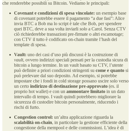
che renderebbe possibili su Bitcoin. Vediamo le principali:
Covenant e condizioni di spesa vincolate:
un esempio base
di covenant potrebbe essere il pagamento “a due fasi”: Alice
invia BTC a Bob ma lo script è tale che Bob, per spendere
quei BTC, deve a sua volta inviarli
solo
a Carol. Senza CTV
ciò richiederebbe transazioni pre-firmate o altri escamotage;
con CTV il tutto è codificato on-chain tramite l’hash del
template di spesa.
Vault:
uno dei casi d’uso più discussi è la costruzione di
vault
, ovvero indirizzi speciali pensati per la custodia sicura di
bitcoin a lungo termine. In un vault basato su CTV, l’utente
può definire a priori condizioni stringenti su
come e quanto
si
può prelevare dal suo deposito. Ad esempio, si potrebbe
impostare che i fondi in cold storage possano uscire solo verso
un certo
indirizzo di destinazione pre-approvato
(es. il
proprio hot wallet) e con un
ammontare limitato
in un dato
intervallo di tempo​. I vault quindi potrebbero migliorare la
sicurezza di custodire bitcoin personalmente, riducendo i
rischi di furto.
Congestion control:
un’altra applicazione riguarda la
scalabilità on-chain
, in particolare la gestione efficiente della
congestione della mempool e delle commissioni. L’idea è di