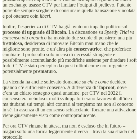
un exchange usasse CTV per limitare l’output di prelievo, l’utente
potrebbe sempre scegliere di consumare quella transazione vincolata
e poi ottenere coin
liberi
.
Inoltre, l’esperienza di CTV ha già avuto un impatto politico sul
processo di upgrade di Bitcoin
. La discussione su
Speedy Trial vs
consenso più organico
ha mostrato due scuole di pensiero: una più
frettolosa
, desiderosa di innovare Bitcoin man mano che le
migliorie sono pronte, e un’altra più
conservatrice
, che preferisce
cambiare il protocollo solo in casi di necessità stringente e
possibilmente accumulando più modifiche assieme per diradare i soft
fork​. CTV è stato percepito da questi ultimi come non urgente e
potenzialmente
prematuro
.
La vicenda ha anche sollevato domande su
chi
e
come
decidere
quando c’è sufficiente consenso. A differenza di
Taproot
, dove
c’era un chiaro sostegno quasi unanime, per CTV nel 2022 il
consenso era nebuloso: molti sviluppatori erano favorevoli all’idea
ma titubanti sui tempi; altri contrari al tempismo ma non al concetto
in sé. In assenza di un consenso schiacciante, forzare una attivazione
viene giustamente visto come controproducente​.
Per ora CTV rimane in attesa, ma non è escluso che in futuro –
magari sotto una forma leggermente diversa – trovi la sua strada nel
protocollo.