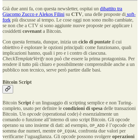
Già due anni fa, con questa newsletter, ospitai un
dibattito tra
Giacomo Zucco e Alekos Filini
su
CTV
, una delle proposte di
soft-
fork
più discusse al tempo. Le cose oggi non sono molto cambiate,
se non che a CTV si sono aggiunte nuove proposte per applicare i
cosiddetti
covenant
a Bitcoin.
Con questa fermata, dunque, inizia un
ciclo di puntate
il cui
obiettivo è esplorare le opzioni principali: come funzionano, quali
implicazioni hanno, quali i pro e i contro di ciascuna.
CheckTemplateVerify
non può che essere la prima protagonista. Per
rendere il tutto più chiaro e possibilmente comprensibile anche a un
pubblico non tecnico, serve però partire dalle basi.
Bitcoin Script
Bitcoin
Script
è un linguaggio di scripting semplice e non Turing-
completo, usato per definire le
condizioni di spesa
delle transazioni
Bitcoin. Un
opcode
(operational code) è essenzialmente un
comando o funzione all’interno di uno script Bitcoin​. Gli opcode
operano su uno insieme di dati: ad esempio,
è l’opcode che
OP_ADD
somma due numeri, mentre
confronta due valori per
OP_EQUAL
verificarne l’uguaglianza​. Gli opcode possono svolgere
operazioni