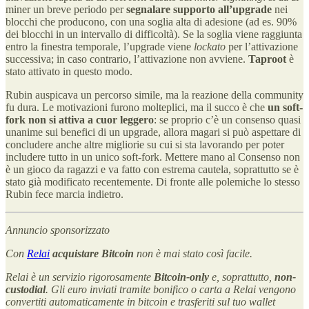
miner un breve periodo per
segnalare supporto all’upgrade
nei
blocchi che producono, con una soglia alta di adesione (ad es. 90%
dei blocchi in un intervallo di difficoltà). Se la soglia viene raggiunta
entro la finestra temporale, l’upgrade viene
lockato
per l’attivazione
successiva; in caso contrario, l’attivazione non avviene.
Taproot
è
stato attivato in questo modo.
Rubin auspicava un percorso simile, ma la reazione della community
fu dura. Le motivazioni furono molteplici, ma il succo è che
un soft-
fork non si attiva a cuor leggero
: se proprio c’è un consenso quasi
unanime sui benefici di un upgrade, allora magari si può aspettare di
concludere anche altre migliorie su cui si sta lavorando per poter
includere tutto in un unico soft-fork. Mettere mano al Consenso non
è un gioco da ragazzi e va fatto con estrema cautela, soprattutto se è
stato già modificato recentemente. Di fronte alle polemiche lo stesso
Rubin fece marcia indietro.
Annuncio sponsorizzato
Con
Relai
acquistare Bitcoin
non è mai stato così facile.
Relai è un servizio rigorosamente
Bitcoin-only
e, soprattutto,
non-
custodial
. Gli euro inviati tramite bonifico o carta a Relai vengono
convertiti automaticamente in bitcoin e trasferiti sul tuo wallet