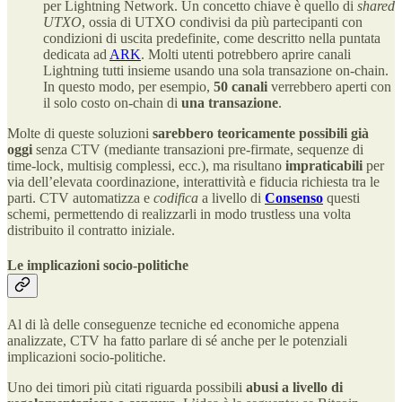
per Lightning Network. Un concetto chiave è quello di
shared
UTXO
, ossia di UTXO condivisi da più partecipanti con
condizioni di uscita predefinite, come descritto nella puntata
dedicata ad
ARK
. Molti utenti potrebbero aprire canali
Lightning tutti insieme usando una sola transazione on-chain​.
In questo modo, per esempio,
50 canali
verrebbero aperti con
il solo costo on-chain di
una transazione
.
Molte di queste soluzioni
sarebbero teoricamente possibili già
oggi
senza CTV (mediante transazioni pre-firmate, sequenze di
time-lock, multisig complessi, ecc.), ma risultano
impraticabili
per
via dell’elevata coordinazione, interattività e fiducia richiesta tra le
parti​. CTV automatizza e
codifica
a livello di
Consenso
questi
schemi, permettendo di realizzarli in modo trustless una volta
distribuito il contratto iniziale​.
Le implicazioni socio-politiche
Al di là delle conseguenze tecniche ed economiche appena
analizzate, CTV ha fatto parlare di sé anche per le potenziali
implicazioni socio-politiche.
Uno dei timori più citati riguarda possibili
abusi a livello di