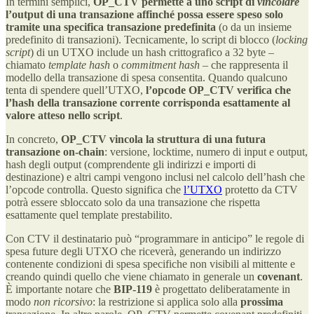
In termini semplici,
OP_CTV permette a uno script di
vincolare
l’output di una transazione
affinché possa essere speso solo
tramite una specifica transazione predefinita
(o da un insieme
predefinito di transazioni). Tecnicamente, lo script di blocco (
locking
script
) di un UTXO include un hash crittografico a 32 byte –
chiamato
template hash
o
commitment hash
– che rappresenta il
modello della transazione di spesa consentita. Quando qualcuno
tenta di spendere quell’UTXO,
l’opcode OP_CTV verifica che
l’hash della transazione corrente corrisponda esattamente al
valore atteso nello script​
.
In concreto,
OP_CTV vincola la struttura di una futura
transazione on-chain
: versione, locktime, numero di input e output,
hash degli output (comprendente gli indirizzi e importi di
destinazione) e altri campi vengono inclusi nel calcolo dell’hash che
l’opcode controlla​. Questo significa che
l’UTXO
protetto da CTV
potrà essere sbloccato solo da una transazione che rispetta
esattamente quel template prestabilito.
Con CTV il destinatario può “programmare in anticipo” le regole di
spesa future degli UTXO che riceverà, generando un indirizzo
contenente condizioni di spesa specifiche non visibili al mittente e
creando quindi quello che viene chiamato in generale un
covenant
.
È importante notare che
BIP-119
è progettato deliberatamente in
modo
non ricorsivo
: la restrizione si applica solo alla
prossima