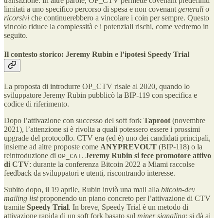
transazione. In altre parole, OP_CTV permette covenant predefiniti
limitati a uno specifico percorso di spesa e non covenant
generali
o
ricorsivi
che continuerebbero a vincolare i coin per sempre​. Questo
vincolo riduce la complessità e i potenziali rischi, come vedremo in
seguito.
Il contesto storico: Jeremy Rubin e l’ipotesi Speedy Trial
La proposta di introdurre OP_CTV risale al 2020, quando lo
sviluppatore Jeremy Rubin pubblicò la BIP-119 con specifica e
codice di riferimento​.
Dopo l’attivazione con successo del soft fork
Taproot
(novembre
2021), l’attenzione si è rivolta a quali potessero essere i prossimi
upgrade del protocollo. CTV era (ed è) uno dei candidati principali,
insieme ad altre proposte come
ANYPREVOUT
(BIP-118) o la
reintroduzione di
.
Jeremy Rubin si fece promotore attivo
OP_CAT
di CTV
: durante la conferenza Bitcoin 2022 a Miami raccolse
feedback da sviluppatori e utenti, riscontrando interesse.
Subito dopo, il 19 aprile, Rubin inviò una mail alla
bitcoin-dev
mailing list
proponendo un piano concreto per l’attivazione di CTV
tramite
Speedy Trial
​. In breve, Speedy Trial è un metodo di
attivazione rapida di un soft fork basato sul
miner signaling
: si dà ai