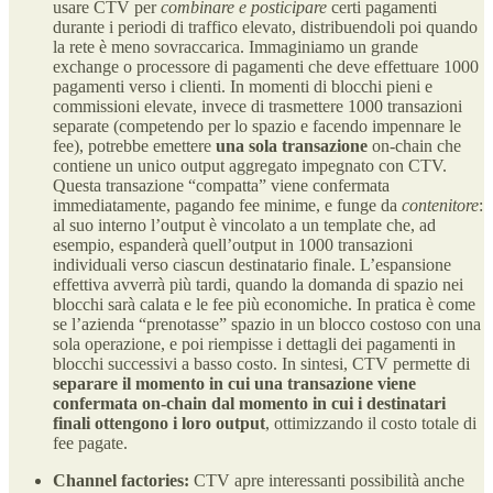
usare CTV per
combinare e posticipare
certi pagamenti
durante i periodi di traffico elevato, distribuendoli poi quando
la rete è meno sovraccarica​. Immaginiamo un grande
exchange o processore di pagamenti che deve effettuare 1000
pagamenti verso i clienti. In momenti di blocchi pieni e
commissioni elevate, invece di trasmettere 1000 transazioni
separate (competendo per lo spazio e facendo impennare le
fee), potrebbe emettere
una sola transazione
on-chain che
contiene un unico output aggregato impegnato con CTV​.
Questa transazione “compatta” viene confermata
immediatamente, pagando fee minime, e funge da
contenitore
:
al suo interno l’output è vincolato a un template che, ad
esempio, espanderà quell’output in 1000 transazioni
individuali verso ciascun destinatario finale. L’espansione
effettiva avverrà più tardi, quando la domanda di spazio nei
blocchi sarà calata e le fee più economiche​. In pratica è come
se l’azienda “prenotasse” spazio in un blocco costoso con una
sola operazione, e poi riempisse i dettagli dei pagamenti in
blocchi successivi a basso costo. In sintesi, CTV permette di
separare il momento in cui una transazione viene
confermata on-chain dal momento in cui i destinatari
finali ottengono i loro output
, ottimizzando il costo totale di
fee pagate.
Channel factories:
CTV apre interessanti possibilità anche