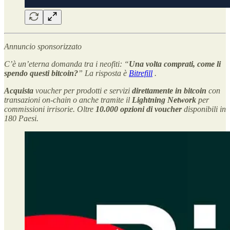
Annuncio sponsorizzato
C’è un’eterna domanda tra i neofiti: “
Una volta comprati, come li
spendo questi bitcoin?
” La risposta è
Bitrefill
.
Acquista
voucher
per prodotti e servizi
direttamente in bitcoin
con
transazioni on-chain o anche tramite il
Lightning Network
per
commissioni irrisorie. Oltre
10.000 opzioni di voucher
disponibili in
180 Paesi.