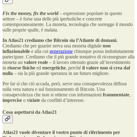
Fix the money, fix the world
– espressione popolare in questo
settore – è forse una delle più iperboliche e concrete
contemporaneamente. La moneta, tecnologia che sorregge il mondo
sulle proprie spalle, è malata.
In Atlas21 crediamo che Bitcoin sia l’Atlante di domani.
Crediamo che per guarire serva una moneta digitale
non
inflazionabile
e alla cui
generazione
chiunque possa indistintamente
partecipare. Crediamo che il più grande tentativo di riconsegnare alla
moneta un
valore reale
– il lavoro ottenuto grazie all’investimento
in
risorse fisiche
ed
energetiche
, perché
il valore non si crea dal
nulla
– sia la più grande speranza in un futuro migliore.
Per far sì che ciò accada, però, serve una consapevolezza diffusa
sulla vera natura e sul funzionamento di Bitcoin. Una
consapevolezza che non si ottiene con informazioni
frammentate
,
imprecise
o
viziate
da conflitti d’interesse.
Cosa aspettarsi da Atlas21
Atlas21 vuole diventare il vostro punto di riferimento per