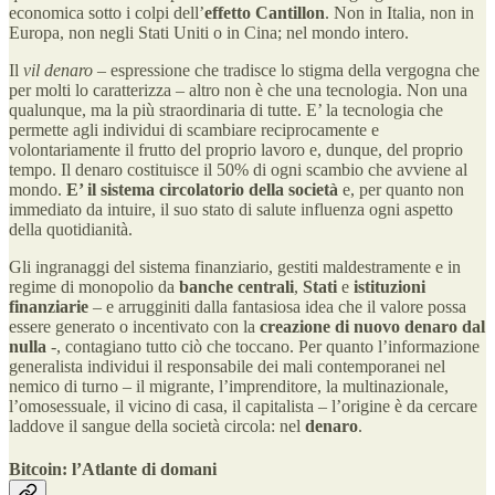
economica sotto i colpi dell’
effetto Cantillon
. Non in Italia, non in
Europa, non negli Stati Uniti o in Cina; nel mondo intero.
Il
vil denaro
– espressione che tradisce lo stigma della vergogna che
per molti lo caratterizza – altro non è che una tecnologia. Non una
qualunque, ma la più straordinaria di tutte. E’ la tecnologia che
permette agli individui di scambiare reciprocamente e
volontariamente il frutto del proprio lavoro e, dunque, del proprio
tempo. Il denaro costituisce il 50% di ogni scambio che avviene al
mondo.
E’ il sistema circolatorio della società
e, per quanto non
immediato da intuire, il suo stato di salute influenza ogni aspetto
della quotidianità.
Gli ingranaggi del sistema finanziario, gestiti maldestramente e in
regime di monopolio da
banche centrali
,
Stati
e
istituzioni
finanziarie
– e arrugginiti dalla fantasiosa idea che il valore possa
essere generato o incentivato con la
creazione di nuovo denaro dal
nulla
-, contagiano tutto ciò che toccano. Per quanto l’informazione
generalista individui il responsabile dei mali contemporanei nel
nemico di turno – il migrante, l’imprenditore, la multinazionale,
l’omosessuale, il vicino di casa, il capitalista – l’origine è da cercare
laddove il sangue della società circola: nel
denaro
.
Bitcoin: l’Atlante di domani