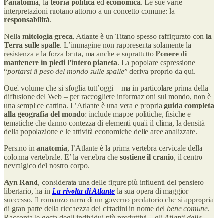
l’anatomia
, la
teoria politica
ed
economica
. Le sue varie
interpretazioni ruotano attorno a un concetto comune: la
responsabilità
.
Nella
mitologia greca
, Atlante è un Titano spesso raffigurato con
la
Terra sulle spalle
. L’immagine non rappresenta solamente la
resistenza e la forza bruta, ma anche e soprattutto
l’onere
di
mantenere in piedi l’intero pianeta
. La popolare espressione
“
portarsi il peso del mondo sulle spalle
” deriva proprio da qui.
Quel volume che si sfoglia tutt’oggi – ma in particolare prima della
diffusione del Web – per raccogliere informazioni sul mondo, non è
una semplice cartina. L’Atlante è una vera e propria
guida
completa
alla geografia del mondo
: include mappe politiche, fisiche e
tematiche che danno contezza di elementi quali il clima, la densità
della popolazione e le attività economiche delle aree analizzate.
Persino in
anatomia
, l’Atlante è la prima vertebra cervicale della
colonna vertebrale. E’ la vertebra che
sostiene il cranio
, il centro
nevralgico del nostro corpo.
Ayn Rand
, considerata una delle figure più influenti del pensiero
libertario, ha in
La rivolta di Atlante
la sua opera di maggior
successo. Il romanzo narra di un governo predatorio che si appropria
di gran parte della ricchezza dei cittadini in nome del
bene comune
.
Racconta le gesta degli individui più produttivi – gli
Atlanti della