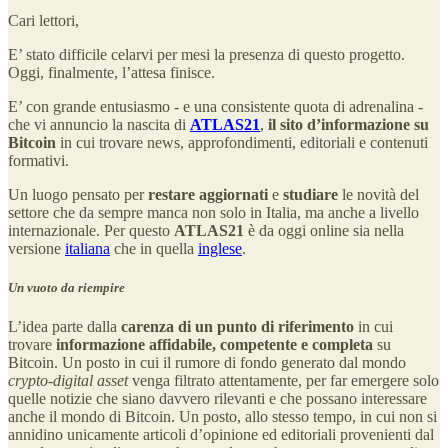
Cari lettori,
E’ stato difficile celarvi per mesi la presenza di questo progetto.
Oggi, finalmente, l’attesa finisce.
E’ con grande entusiasmo - e una consistente quota di adrenalina -
che vi annuncio la nascita di
ATLAS21
,
il sito d’informazione su
Bitcoin
in cui trovare news, approfondimenti, editoriali e contenuti
formativi.
Un luogo pensato per
restare aggiornati
e
studiare
le novità del
settore che da sempre manca non solo in Italia, ma anche a livello
internazionale. Per questo
ATLAS21
è da oggi online sia nella
versione
italiana
che in quella
inglese
.
Un vuoto da riempire
L’idea parte dalla
carenza di un punto di riferimento
in cui
trovare
informazione affidabile, competente e completa
su
Bitcoin. Un posto in cui il rumore di fondo generato dal mondo
crypto-digital asset
venga filtrato attentamente, per far emergere solo
quelle notizie che siano davvero rilevanti e che possano interessare
anche il mondo di Bitcoin. Un posto, allo stesso tempo, in cui non si
annidino unicamente articoli d’opinione ed editoriali provenienti dal