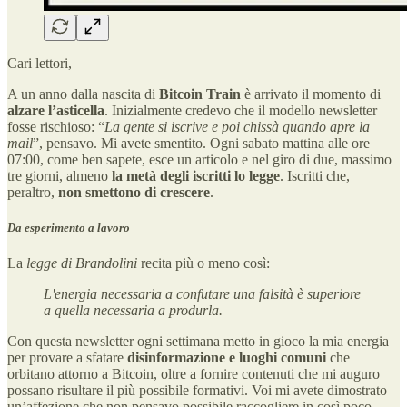
Cari lettori,
A un anno dalla nascita di
Bitcoin Train
è arrivato il momento di
alzare l’asticella
. Inizialmente credevo che il modello newsletter
fosse rischioso: “
La gente si iscrive e poi chissà quando apre la
mail
”, pensavo. Mi avete smentito. Ogni sabato mattina alle ore
07:00, come ben sapete, esce un articolo e nel giro di due, massimo
tre giorni, almeno
la metà degli iscritti lo legge
. Iscritti che,
peraltro,
non smettono di crescere
.
Da esperimento a lavoro
La
legge di Brandolini
recita più o meno così:
L'energia necessaria a confutare una falsità è superiore
a quella necessaria a produrla.
Con questa newsletter ogni settimana metto in gioco la mia energia
per provare a sfatare
disinformazione e luoghi comuni
che
orbitano attorno a Bitcoin, oltre a fornire contenuti che mi auguro
possano risultare il più possibile formativi. Voi mi avete dimostrato
un’affezione che non pensavo possibile raccogliere in così poco