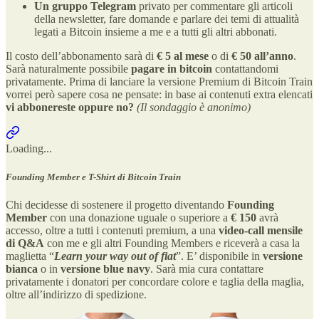
Un gruppo Telegram
privato per commentare gli articoli
della newsletter, fare domande e parlare dei temi di attualità
legati a Bitcoin insieme a me e a tutti gli altri abbonati.
Il costo dell’abbonamento sarà di
€ 5 al mese
o di
€ 50 all’anno
.
Sarà naturalmente possibile
pagare in bitcoin
contattandomi
privatamente. Prima di lanciare la versione Premium di Bitcoin Train
vorrei però sapere cosa ne pensate: in base ai contenuti extra elencati
vi abbonereste oppure no?
(Il sondaggio è anonimo)
Loading...
Founding Member e T-Shirt di Bitcoin Train
Chi decidesse di sostenere il progetto diventando
Founding
Member
con una donazione uguale o superiore a
€ 150
avrà
accesso, oltre a tutti i contenuti premium, a una
video-call mensile
di Q&A
con me e gli altri Founding Members e riceverà a casa la
maglietta “
Learn your way out of fiat
”. E’ disponibile in
versione
bianca
o in
versione blue navy
. Sarà mia cura contattare
privatamente i donatori per concordare colore e taglia della maglia,
oltre all’indirizzo di spedizione.