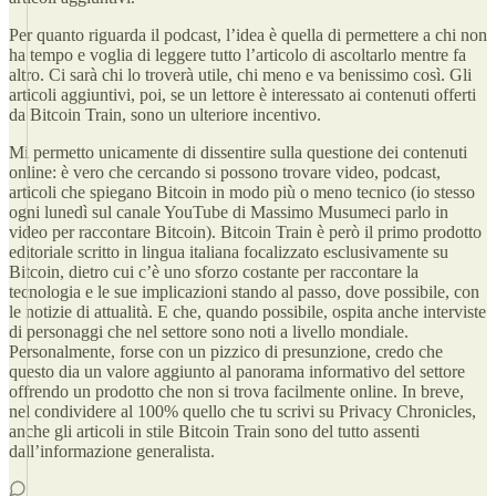
Per quanto riguarda il podcast, l’idea è quella di permettere a chi non
ha tempo e voglia di leggere tutto l’articolo di ascoltarlo mentre fa
altro. Ci sarà chi lo troverà utile, chi meno e va benissimo così. Gli
articoli aggiuntivi, poi, se un lettore è interessato ai contenuti offerti
da Bitcoin Train, sono un ulteriore incentivo.
Mi permetto unicamente di dissentire sulla questione dei contenuti
online: è vero che cercando si possono trovare video, podcast,
articoli che spiegano Bitcoin in modo più o meno tecnico (io stesso
ogni lunedì sul canale YouTube di Massimo Musumeci parlo in
video per raccontare Bitcoin). Bitcoin Train è però il primo prodotto
editoriale scritto in lingua italiana focalizzato esclusivamente su
Bitcoin, dietro cui c’è uno sforzo costante per raccontare la
tecnologia e le sue implicazioni stando al passo, dove possibile, con
le notizie di attualità. E che, quando possibile, ospita anche interviste
di personaggi che nel settore sono noti a livello mondiale.
Personalmente, forse con un pizzico di presunzione, credo che
questo dia un valore aggiunto al panorama informativo del settore
offrendo un prodotto che non si trova facilmente online. In breve,
nel condividere al 100% quello che tu scrivi su Privacy Chronicles,
anche gli articoli in stile Bitcoin Train sono del tutto assenti
dall’informazione generalista.