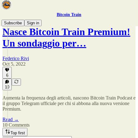
Bitcoin Train
Subscribe
Sign in
Nasce Bitcoin Train Premium!
Un sondaggio per…
Federico Rivi
Oct 5, 2022
6
10
Aumenta la frequenza degli articoli, nascono Bitcoin Train Podcast e
il gruppo Telegram ufficiale per chi si abbona alla nuova versione
Premium.
Read →
10 Comments
Top first