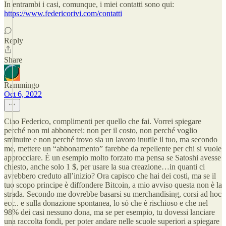
In entrambi i casi, comunque, i miei contatti sono qui:
https://www.federicorivi.com/contatti
Reply
Share
Rammingo
Oct 6, 2022
Ciao Federico, complimenti per quello che fai. Vorrei spiegare
perché non mi abbonerei: non per il costo, non perché voglio
sminuire e non perché trovo sia un lavoro inutile il tuo, ma secondo
me, mettere un “abbonamento” farebbe da repellente per chi si vuole
approcciare. È un esempio molto forzato ma pensa se Satoshi avesse
chiesto, anche solo 1 $, per usare la sua creazione…in quanti ci
avrebbero creduto all’inizio? Ora capisco che hai dei costi, ma se il
tuo scopo principe è diffondere Bitcoin, a mio avviso questa non è la
strada. Secondo me dovrebbe basarsi su merchandising, corsi ad hoc
ecc.. e sulla donazione spontanea, lo só che è rischioso e che nel
98% dei casi nessuno dona, ma se per esempio, tu dovessi lanciare
una raccolta fondi, per poter andare nelle scuole superiori a spiegare