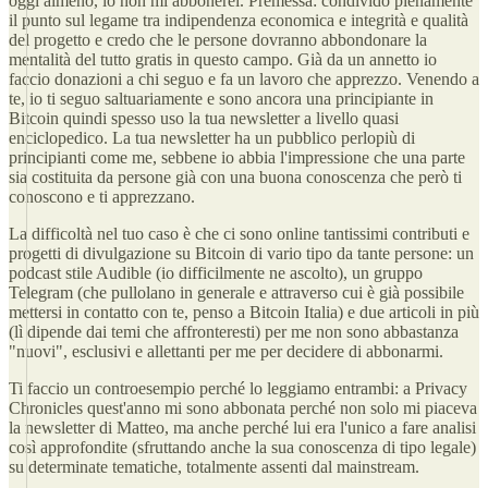
oggi almeno, io non mi abbonerei. Premessa: condivido pienamente
il punto sul legame tra indipendenza economica e integrità e qualità
del progetto e credo che le persone dovranno abbondonare la
mentalità del tutto gratis in questo campo. Già da un annetto io
faccio donazioni a chi seguo e fa un lavoro che apprezzo. Venendo a
te, io ti seguo saltuariamente e sono ancora una principiante in
Bitcoin quindi spesso uso la tua newsletter a livello quasi
enciclopedico. La tua newsletter ha un pubblico perlopiù di
principianti come me, sebbene io abbia l'impressione che una parte
sia costituita da persone già con una buona conoscenza che però ti
conoscono e ti apprezzano.
La difficoltà nel tuo caso è che ci sono online tantissimi contributi e
progetti di divulgazione su Bitcoin di vario tipo da tante persone: un
podcast stile Audible (io difficilmente ne ascolto), un gruppo
Telegram (che pullolano in generale e attraverso cui è già possibile
mettersi in contatto con te, penso a Bitcoin Italia) e due articoli in più
(lì dipende dai temi che affronteresti) per me non sono abbastanza
"nuovi", esclusivi e allettanti per me per decidere di abbonarmi.
Ti faccio un controesempio perché lo leggiamo entrambi: a Privacy
Chronicles quest'anno mi sono abbonata perché non solo mi piaceva
la newsletter di Matteo, ma anche perché lui era l'unico a fare analisi
così approfondite (sfruttando anche la sua conoscenza di tipo legale)
su determinate tematiche, totalmente assenti dal mainstream.